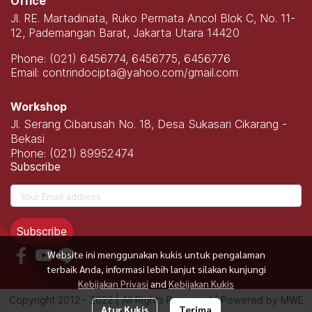
Office
Jl. RE. Martadinata, Ruko Permata Ancol Blok C, No. 11-
12, Pademangan Barat, Jakarta Utara 14420
Phone: (021) 6456774, 6456775, 6456776
Email: contrindocipta@yahoo.com/gmail.com
Workshop
Jl. Serang Cibarusah No. 18, Desa Sukasari Cikarang -
Bekasi
Phone: (021) 89952474
Subscribe
Subscribe
Website ini menggunakan kukis untuk pengalaman
terbaik Anda, informasi lebih lanjut silakan kunjungi
Kebijakan Privasi
and
Kebijakan Kukis
Copyright 2012 - 2022 | All Rights Reserved | Powered by MWE
Atur Kukis
Terima